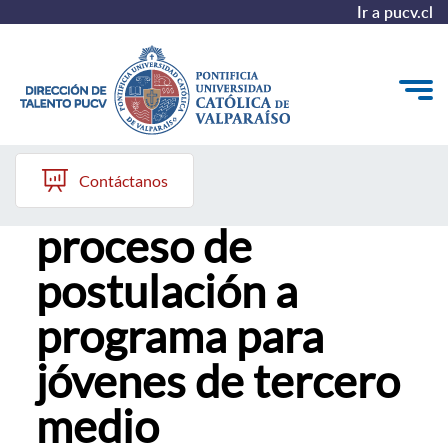
Ir a pucv.cl
03 de junio, 2026
Quiénes somos
Contáctanos
PUCV inicia
Nuestros Programas
proceso de
Investigación
postulación a
Recursos
programa para
jóvenes de tercero
medio