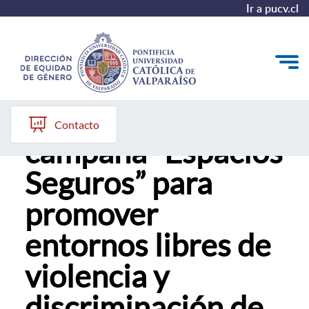
Ir a pucv.cl
PUCV despliega
Quiénes somos
Contacto
campaña “Espacios
Diagnóstico y Política
Seguros” para
Plan de Acción
promover
Modelo de Prevención
entornos libres de
Repositorio
violencia y
Redes de Trabajo
discriminación de