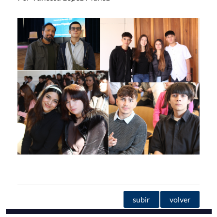
subir
volver