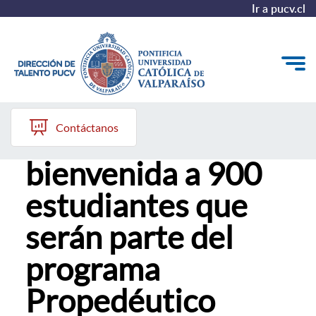
Ir a pucv.cl
12 de mayo, 2026
Quiénes somos
Contáctanos
PUCV da
Nuestros Programas
bienvenida a 900
Investigación
estudiantes que
Recursos
serán parte del
programa
Propedéutico