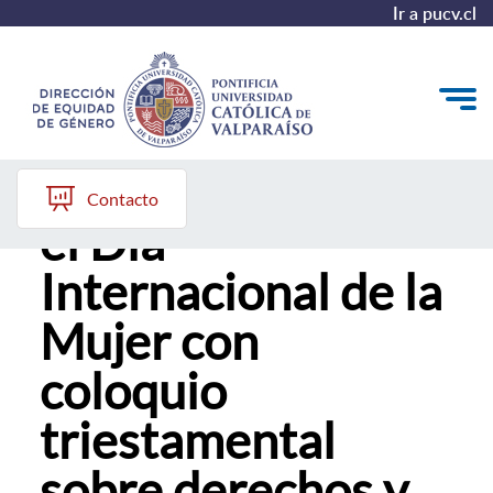
Ir a pucv.cl
PUCV conmemora
Quiénes somos
Contacto
el Día
Diagnóstico y Política
Internacional de la
Plan de Acción
Mujer con
Modelo de Prevención
coloquio
Repositorio
triestamental
Redes de Trabajo
sobre derechos y