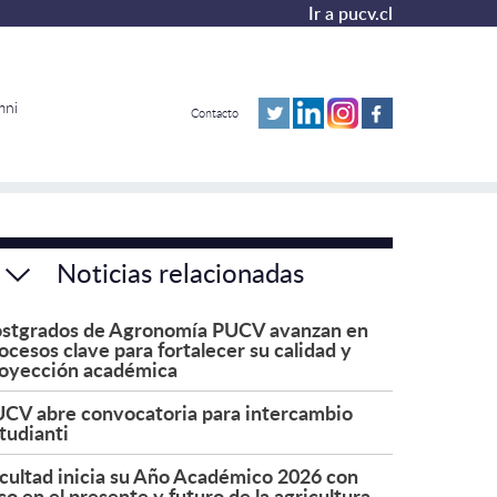
Ir a pucv.cl
mni
Contacto
Noticias relacionadas
stgrados de Agronomía PUCV avanzan en
ocesos clave para fortalecer su calidad y
oyección académica
CV abre convocatoria para intercambio
tudianti
cultad inicia su Año Académico 2026 con
co en el presente y futuro de la agricultura