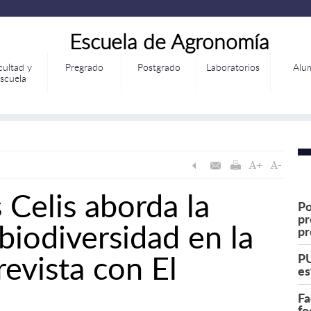
Escuela de Agronomía
cultad y
Pregrado
Postgrado
Laboratorios
Alu
scuela
 Celis aborda la
Po
pr
biodiversidad en la
pr
revista con El
PU
es
Fa
fo