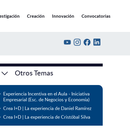
Ir a pucv.cl
estigación
Creación
Innovación
Convocatorias
Otros Temas
Experiencia Incentiva en el Aula - Iniciativa
Empresarial (Esc. de Negocios y Economía)
Crea I+D | La experiencia de Daniel Ramírez
Crea I+D | La experiencia de Cristóbal Silva