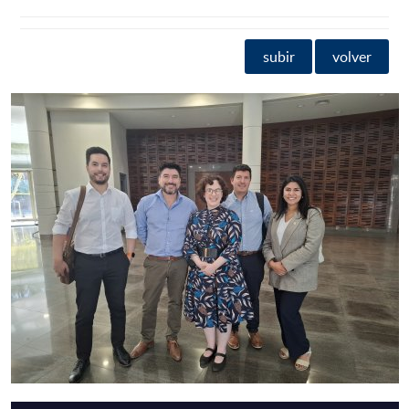
subir
volver