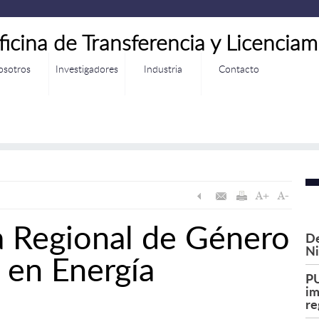
ficina de Transferencia y Licenciam
osotros
Investigadores
Industria
Contacto
a Regional de Género
De
Ni
 en Energía
PU
im
re