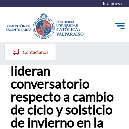
Ir a pucv.cl
28 de junio, 2024
Quiénes somos
Contáctanos
Mujeres Indígenas
Nuestros Programas
lideran
Investigación
conversatorio
Recursos
respecto a cambio
de ciclo y solsticio
de invierno en la