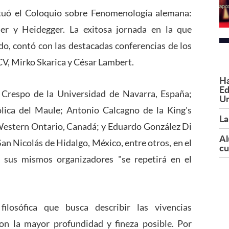
ctuó el Coloquio sobre Fenomenología alemana:
ler y Heidegger. La exitosa jornada en la que
o, contó con las destacadas conferencias de los
CV, Mirko Skarica y César Lambert.
Ha
Ed
Crespo de la Universidad de Navarra, España;
Un
lica del Maule; Antonio Calcagno de la King's
La
 Western Ontario, Canadá; y Eduardo González Di
Al
an Nicolás de Hidalgo, México, entre otros, en el
cu
n sus mismos organizadores "se repetirá en el
ilosófica que busca describir las vivencias
n la mayor profundidad y fineza posible. Por