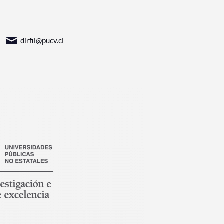
dirfil@pucv.cl