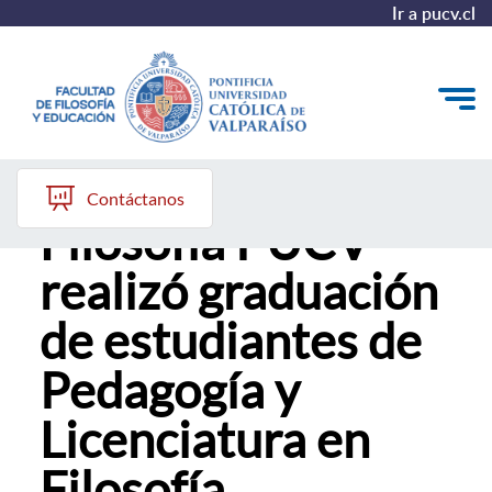
Ir a pucv.cl
Instituto de
Quiénes somos
Contáctanos
Filosofía PUCV
Líneas de trabajo 2025-2028
realizó graduación
Historia
de estudiantes de
Proyecto Conocimientos 2030
Pedagogía y
Reportes
Licenciatura en
Filosofía