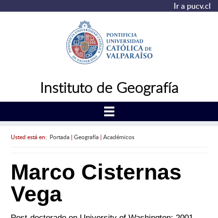
Ir a pucv.cl
Instituto de Geografía
Usted está en:
Portada
|
Geografía
|
Académicos
Marco Cisternas
Vega
Post-doctorado en University of Washington; 2001.