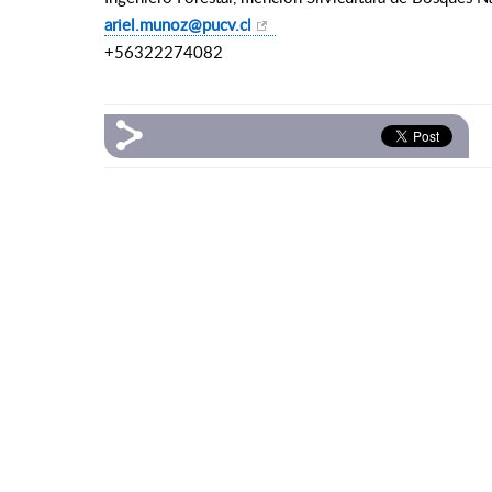
ariel.munoz@pucv.cl
+56322274082