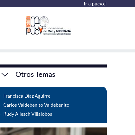
Ir a pucv.cl
Otros Temas
Francisca Díaz Aguirre
Carlos Valdebenito Valdebenito
Rudy Allesch Villalobos