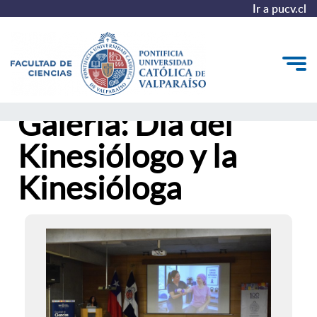
Ir a pucv.cl
Galería: Día del
Quiénes somos
Kinesiólogo y la
Estudiantes
Kinesióloga
Postgrado y Formación Continua
Vinculación con el Medio
Admisión