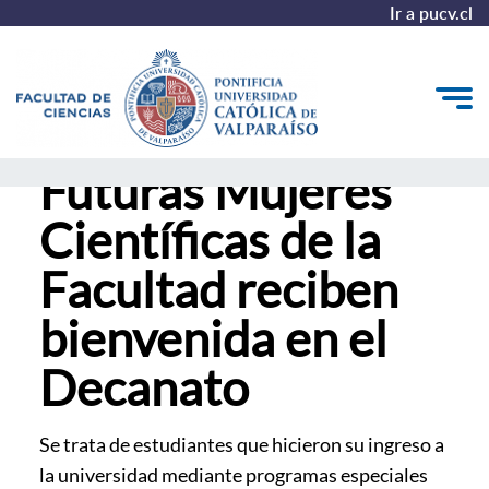
Ir a pucv.cl
Futuras Mujeres
Quiénes somos
Científicas de la
Estudiantes
Facultad reciben
Postgrado y Formación Continua
bienvenida en el
Vinculación con el Medio
Decanato
Admisión
Se trata de estudiantes que hicieron su ingreso a
la universidad mediante programas especiales