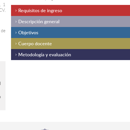
, 1
CV,
Requisitos de ingreso
Descripción general
 de
Objetivos
Cuerpo docente
Metodología y evaluación
l
o