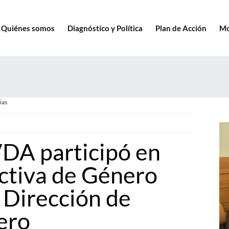
Quiénes somos
Diagnóstico y Política
Plan de Acción
Mo
ias
A participó en
ctiva de Género
 Dirección de
ero