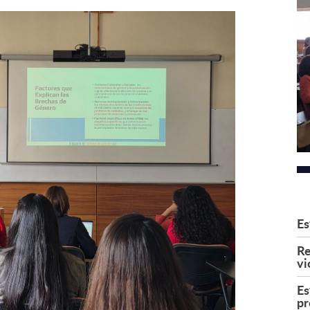
Es
Re
vi
Es
pr