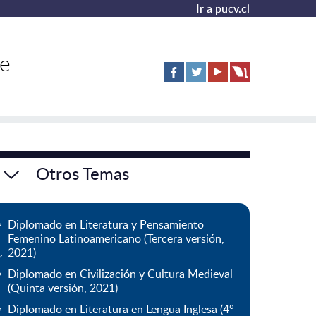
Ir a pucv.cl
de
Otros Temas
Diplomado en Literatura y Pensamiento
Femenino Latinoamericano (Tercera versión,
2021)
Diplomado en Civilización y Cultura Medieval
(Quinta versión, 2021)
Diplomado en Literatura en Lengua Inglesa (4°