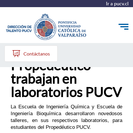
Ir a pucv.cl
Estudiantes de
Quiénes somos
Contáctanos
Propedéutico
Nuestros Programas
trabajan en
Investigación
laboratorios PUCV
Recursos
La Escuela de Ingeniería Química y Escuela de
Ingeniería Bioquímica desarrollaron novedosos
talleres, en sus respectivos laboratorios, para
estudiantes del Propedéutico PUCV.