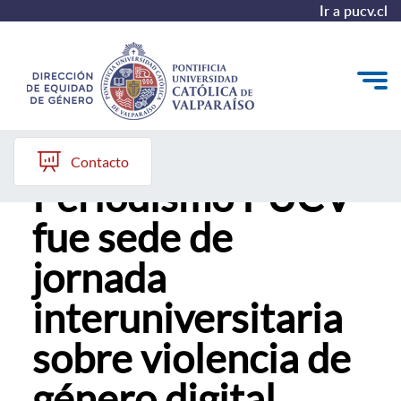
Ir a pucv.cl
Escuela de
Quiénes somos
Contacto
Periodismo PUCV
Diagnóstico y Política
fue sede de
Plan de Acción
jornada
Modelo de Prevención
interuniversitaria
Repositorio
sobre violencia de
Redes de Trabajo
género digital