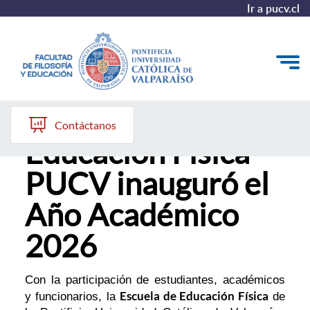
Ir a pucv.cl
Escuela de
Quiénes somos
Contáctanos
Educación Física
Líneas de trabajo 2025-2028
PUCV inauguró el
Historia
Año Académico
Proyecto Conocimientos 2030
2026
Reportes
Con la participación de estudiantes, académicos
Escuela de Educación Física
y funcionarios, la
de