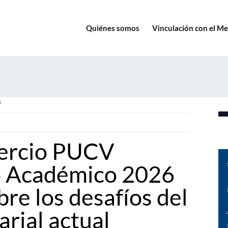
Quiénes somos
Vinculación con el M
s
ercio PUCV
o Académico 2026
bre los desafíos del
rial actual