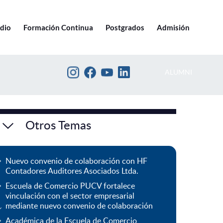
Ir a pucv.cl
edio
Formación Continua
Postgrados
Admisión
ALUMNI
Otros Temas
Nuevo convenio de colaboración con HF
Contadores Auditores Asociados Ltda.
Escuela de Comercio PUCV fortalece
vinculación con el sector empresarial
mediante nuevo convenio de colaboración
Académica de la Escuela de Comercio