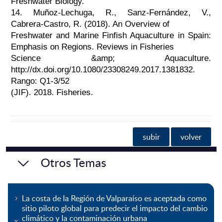
Freshwater Biology.
14. Muñoz-Lechuga, R., Sanz-Fernández, V.,
Cabrera-Castro, R. (2018). An Overview of
Freshwater and Marine Finfish Aquaculture in Spain:
Emphasis on Regions. Reviews in Fisheries
Science &amp; Aquaculture.
http://dx.doi.org/10.1080/23308249.2017.1381832.
Rango: Q1-3/52
(JIF). 2018. Fisheries.
subir
volver
Otros Temas
La costa de la Región de Valparaíso es aceptada como
sitio piloto global para predecir el impacto del cambio
climático y la contaminación urbana