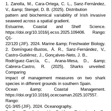
1. Zanolla, M., Cara-Ortega, C. L., Sanz-Fernández,
V., &amp; Stengel, D. B. (2025). Distribution
pattern and biochemical variability of Irish invasive
seaweed across a spatial gradient.
Estuarine, Coastal and Shelf Science.
https://doi.org/10.1016/j.ecss.2025.109406. Rango:
Q1-
22/120 (JIF). 2024. Marine &amp; Freshwater Biology.
2. Domínguez-Bustos, Á. R., Sanz-Fernández, V.,
Castro-Gutiérrez, J., Gonçalves-Neto, J. B.,
Rodríguez-García, C., Arana-Mesa, D., &amp;
Cabrera-Castro, R. (2025). Sharks unveiled:
Comparing
impact of management measures on two shark
species in different grounds in southern Spain.
Ocean &amp; Coastal Management.
https://doi.org/10.1016/j.ocecoaman.2025.107557.
Rango:
Q1-3/65 (JIF). 2024. Oceanography.