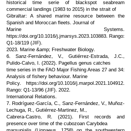
historical time serie of blackspot seabream
commercial landings (1983 to 2015) in the strait of
Gibraltar: A shared marine resource between the
Spanish and Moroccan fleets. Journal of
Marine Systems.
https://doi.org/10.1016/j.jmarsys.2023.103883. Rango:
Q1-18/119 (JIF).
2023. Marine &amp; Freshwater Biology.
6. Sanz-Fernández, V., Gutiérrez-Estrada, J.C.,
Pulido-Calvo, I. (2022). Pagellus genus catches
time series in the FAO Major Fishing Areas 27 and 34:
Analysis of fishery behaviour. Marine
Policy. https://doi.org/10.1016/j.marpol.2021.104912.
Rango: Q1-13/96 (JIF). 2022.
International Relations.
7. Rodríguez-García, C., Sanz-Fernández, V., Muñoz-
Lechuga, R., Gutiérrez-Martinez, M.,
Cabrera-Castro, R. (2021). First records and
presence over time of the cubozoan Carybdea
marsupialis (Linnaeus, 1758) on the southwestern