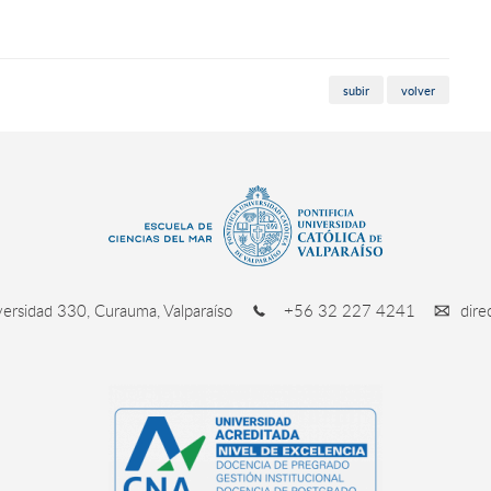
subir
volver
ersidad 330, Curauma, Valparaíso
+56 32 227 4241
dire