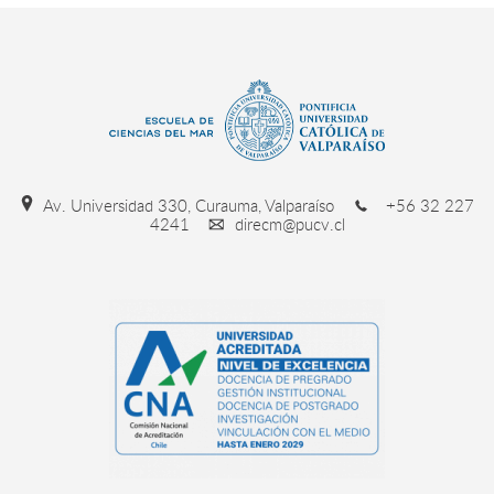
Av. Universidad 330, Curauma, Valparaíso
+56 32 227
4241
direcm@pucv.cl