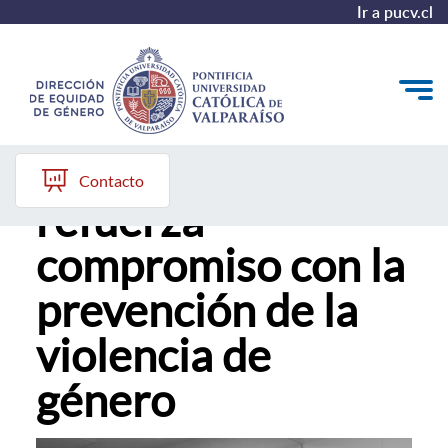
Ir a pucv.cl
Universidad
Quiénes somos
Contacto
refuerza
Diagnóstico y Política
compromiso con la
Plan de Acción
prevención de la
Modelo de Prevención
violencia de
Repositorio
género
Redes de Trabajo