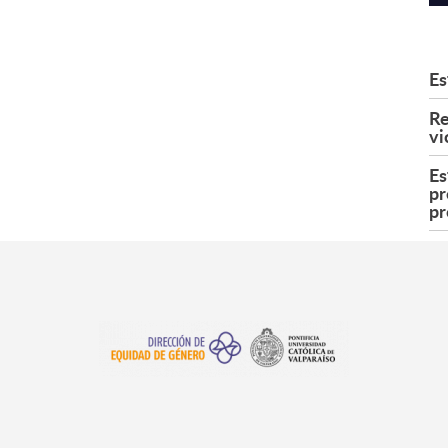
Es
Re
vi
Es
pr
pr