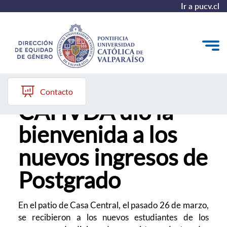
Ir a pucv.cl
Comisión
Quiénes somos
Contacto
CAHVDA dio la
Diagnóstico y Política
bienvenida a los
Plan de Acción
nuevos ingresos de
Modelo de Prevención
Postgrado
Repositorio
Redes de Trabajo
En el patio de Casa Central, el pasado 26 de marzo,
se recibieron a los nuevos estudiantes de los