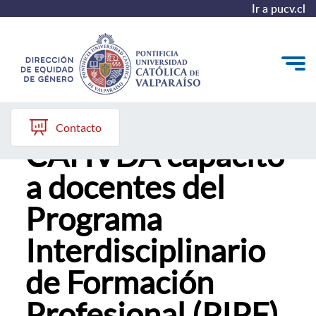
Ir a pucv.cl
Comisión
Quiénes somos
Contacto
CAHVDA capacitó
Diagnóstico y Política
a docentes del
Plan de Acción
Programa
Modelo de Prevención
Interdisciplinario
Repositorio
de Formación
Redes de Trabajo
Profesional (PIPF)