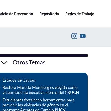
Ir a pucv.cl
delo de Prevención
Repositorio
Redes de Trabajo
Otros Temas
Estados de Causas
Rectora Marcela Momberg es elegida como
vicepresidenta ejecutiva alterna del CRUCH
Estudiantes fortalecen herramientas para
prevenir las violencias de género en el
programa Agentes de Cambio PUCV