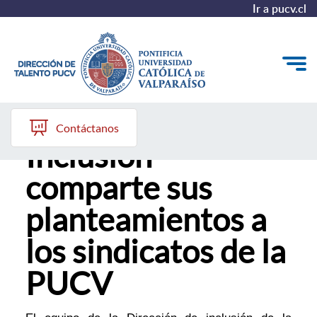
Ir a pucv.cl
Dirección de
Quiénes somos
Contáctanos
Inclusión
Nuestros Programas
comparte sus
Investigación
planteamientos a
Recursos
los sindicatos de la
PUCV