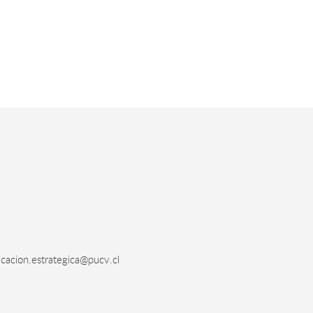
acion.estrategica@pucv.cl