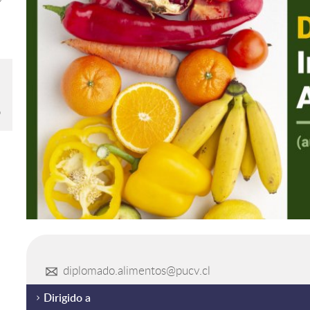
o
diplomado.alimentos@pucv.cl
Dirigido a