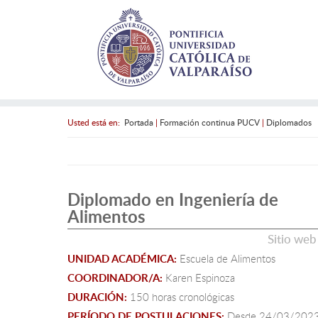
Usted está en:
Portada
|
Formación continua PUCV
|
Diplomados
Diplomado en Ingeniería de
Alimentos
Sitio web
UNIDAD ACADÉMICA:
Escuela de Alimentos
COORDINADOR/A:
Karen Espinoza
DURACIÓN:
150 horas cronológicas
PERÍODO DE POSTULACIONES:
Desde
24/03/202