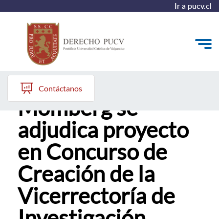
Ir a pucv.cl
Profesor Rodrigo
Quiénes somos
Contáctanos
Momberg se
Estudiantes y Admisión
adjudica proyecto
Postgrados y Formación Continua
en Concurso de
Investigación y Biblioteca
Creación de la
Vinculación con el Medio y Alumni
Vicerrectoría de
Investigación,