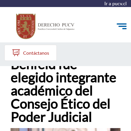
Ir a pucv.cl
Profesor Johann
Quiénes somos
Contáctanos
Benfeld fue
Estudiantes y Admisión
elegido integrante
Postgrados y Formación Continua
académico del
Investigación y Biblioteca
Consejo Ético del
Vinculación con el Medio y Alumni
Poder Judicial