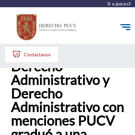
Ir a pucv.cl
Magíster en
Quiénes somos
Contáctanos
Derecho
Estudiantes y Admisión
Administrativo y
Postgrados y Formación Continua
Derecho
Investigación y Biblioteca
Administrativo con
Vinculación con el Medio y Alumni
menciones PUCV
graduó a una