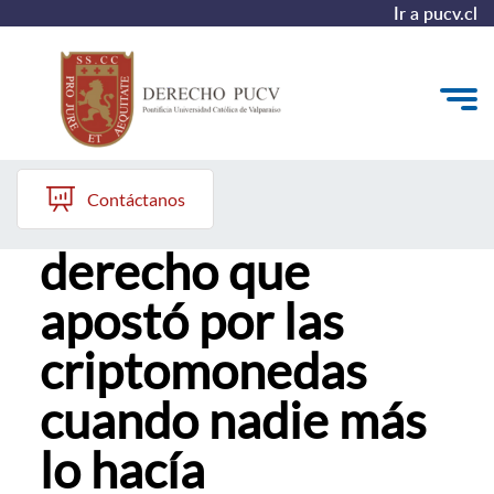
Ir a pucv.cl
Joaquín Simonetti, alumni Derecho PUCV
Quiénes somos
Contáctanos
El estudiante de
Estudiantes y Admisión
derecho que
Postgrados y Formación Continua
apostó por las
Investigación y Biblioteca
criptomonedas
Vinculación con el Medio y Alumni
cuando nadie más
lo hacía