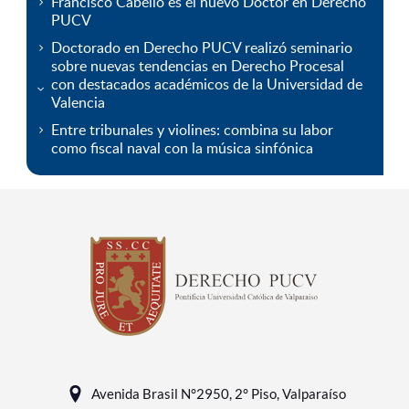
Francisco Cabello es el nuevo Doctor en Derecho
PUCV
Doctorado en Derecho PUCV realizó seminario
sobre nuevas tendencias en Derecho Procesal
con destacados académicos de la Universidad de
Valencia
Entre tribunales y violines: combina su labor
como fiscal naval con la música sinfónica
Avenida Brasil N°2950, 2° Piso, Valparaíso