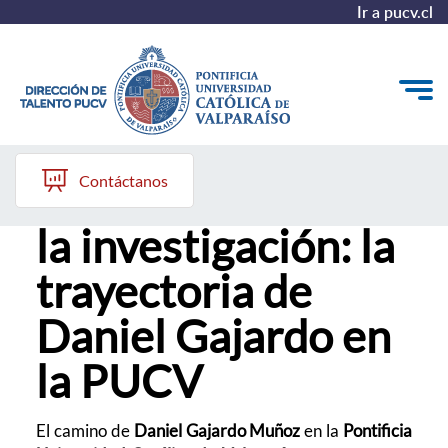
Ir a pucv.cl
10 de junio, 2026
Quiénes somos
Contáctanos
De Propedéutico a
Nuestros Programas
la investigación: la
Investigación
trayectoria de
Recursos
Daniel Gajardo en
la PUCV
El camino de
Daniel Gajardo Muñoz
en la
Pontificia