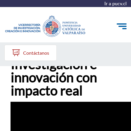
Ir a pucv.cl
Crea I+D |
VINCI
Contáctanos
Investigación e
Investigación
innovación con
Creación
impacto real
Innovación
Convocatorias