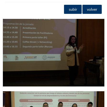
subir
volver