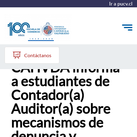
Ir a pucv.cl
Comisión
Quiénes somos
Contáctanos
CAHVDA informa
Vinculación con el Medio
a estudiantes de
Formación Continua
Contador(a)
Postgrados
Auditor(a) sobre
Admisión
mecanismos de
ALUMNI
denuncia y