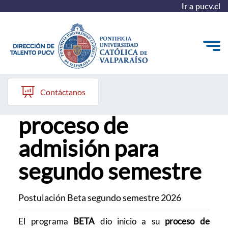
Ir a pucv.cl
05 de mayo, 2026
Quiénes somos
Contáctanos
BETA PUCV inicia
Nuestros Programas
proceso de
Investigación
admisión para
Recursos
segundo semestre
Postulación Beta segundo semestre 2026
El programa
BETA
dio inicio a su
proceso de