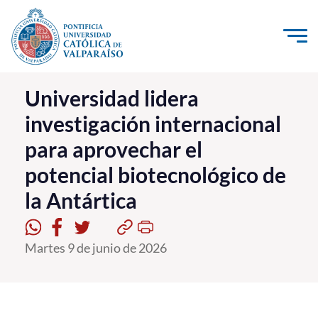
Click acá para ir directamente al contenido
La Universidad
Universidad lidera
investigación internacional
Investigación, Creación e Innovación
para aprovechar el
PUCV Internacional
potencial biotecnológico de
Vinculación con el Medio
la Antártica
Admisión
Martes 9 de junio de 2026
Pregrado
Postgrado
Formación Continua