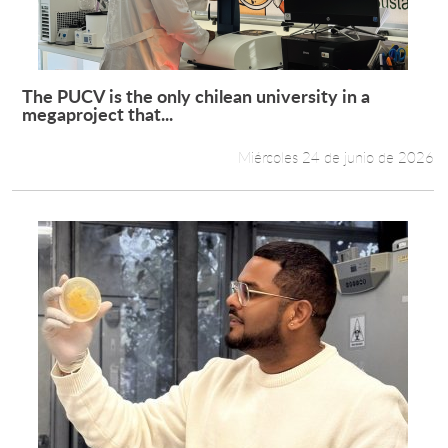
Estudiantes
Académicos
The PUCV is the only chilean university in a
Leer más +
megaproject that...
Funcionarios
Miércoles 24 de junio de 2026
Alumni
English