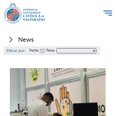
La Universidad
News
Investigación, Creación e Innovación
Filtrar por:
Fecha
Tema
PUCV Internacional
Vinculación con el Medio
Admisión
Pregrado
Postgrado
Formación Continua