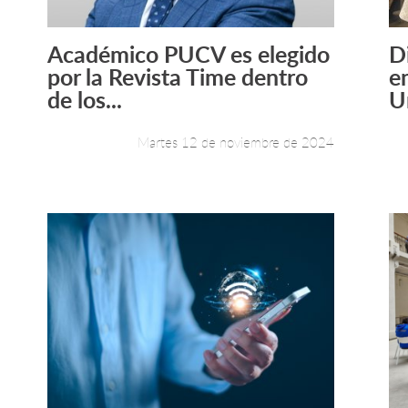
Académico PUCV es elegido
D
Leer más +
por la Revista Time dentro
e
de los...
U
Martes 12 de noviembre de 2024