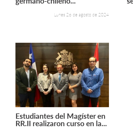
germano-chileno...
s
Lunes 26 de agosto de 2024
Estudiantes del Magíster en
Leer más +
RR.II realizaron curso en la...