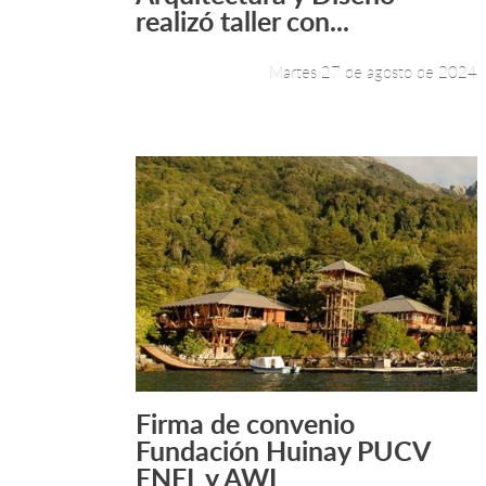
realizó taller con...
Martes 27 de agosto de 2024
Firma de convenio
Leer más +
Fundación Huinay PUCV
ENEL y AWI