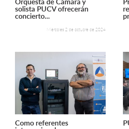
Orquesta de Cámara y
P
Leer más +
solista PUCV ofrecerán
r
concierto...
pr
Miércoles 2 de octubre de 2024
Como referentes
P
Leer más +