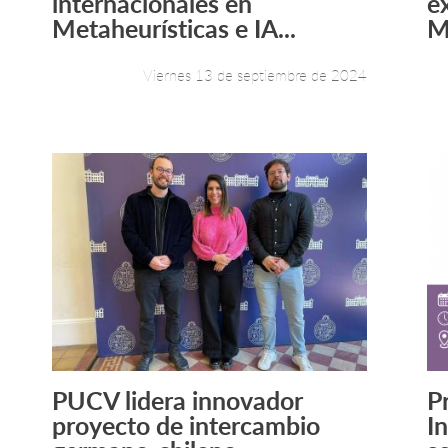
internacionales en
e
Metaheurísticas e IA...
M
Viernes 13 de septiembre de 2024
PUCV lidera innovador
P
Leer más +
proyecto de intercambio
In