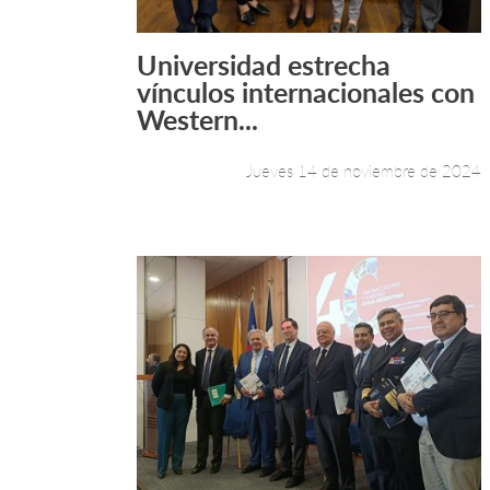
Universidad estrecha
Leer más +
vínculos internacionales con
Western...
Jueves 14 de noviembre de 2024