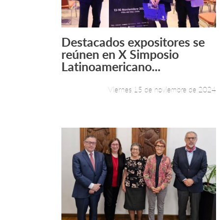
Destacados expositores se
Leer más +
reúnen en X Simposio
Latinoamericano...
Viernes 15 de noviembre de 2024