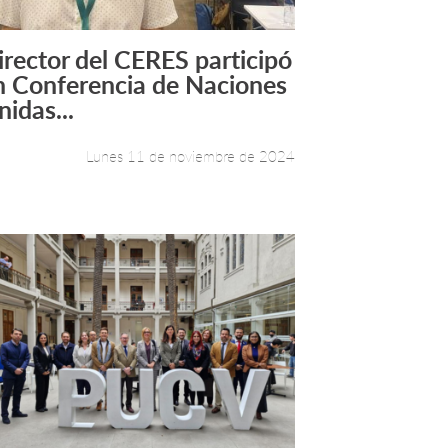
irector del CERES participó
Leer más +
n Conferencia de Naciones
nidas...
Lunes 11 de noviembre de 2024