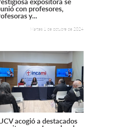
restigiosa expositora se
Leer más +
eunió con profesores,
ofesoras y...
Martes 1 de octubre de 2024
UCV acogió a destacados
Leer más +