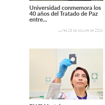
Universidad conmemora los
Leer más +
40 años del Tratado de Paz
entre...
Lunes 28 de octubre de 2024