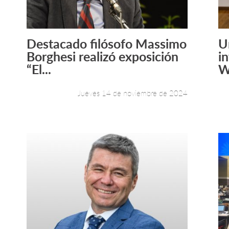
Destacado filósofo Massimo
U
Leer más +
Borghesi realizó exposición
i
“El...
W
Jueves 14 de noviembre de 2024