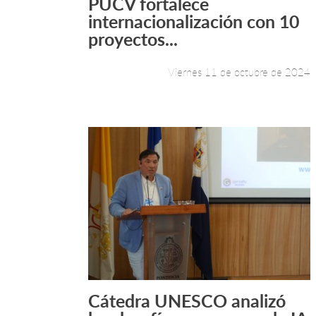
PUCV fortalece
Leer más +
internacionalización con 10
proyectos...
Viernes 11 de octubre de 2024
Cátedra UNESCO analizó
Leer más +