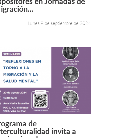
xpositores en Jornadas de
igración...
Lunes 9 de septiembre de 2024
rograma de
Leer más +
terculturalidad invita a