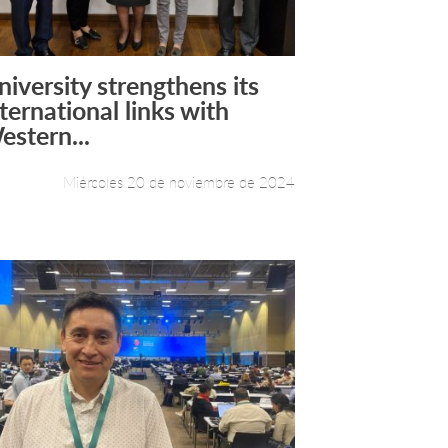
niversity strengthens its
Leer más +
nternational links with
estern...
Miércoles 20 de noviembre de 2024