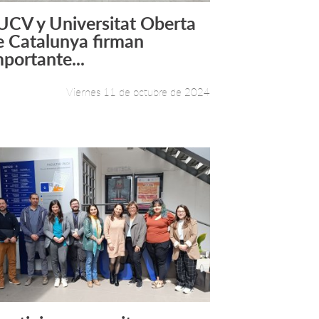
UCV y Universitat Oberta
Leer más +
e Catalunya firman
mportante...
Viernes 11 de octubre de 2024