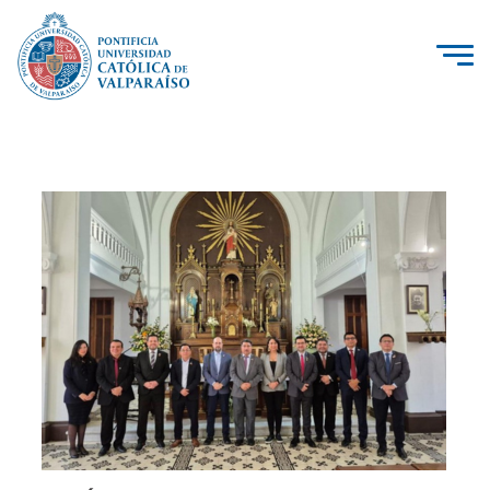
La Universidad
Investigación, Creación e Innovación
PUCV Internacional
Vinculación con el Medio
Admisión
Pregrado
Postgrado
Formación Continua