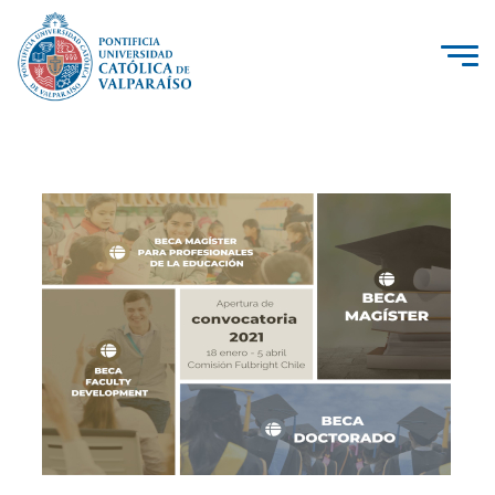
La Universidad
Investigación, Creación e Innovación
PUCV Internacional
Vinculación con el Medio
Admisión
Pregrado
Postgrado
Formación Continua