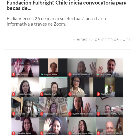
Fundación Fulbright Chile inicia convocatoria para
Leer más +
becas de...
Estudiantes
El día Viernes 26 de marzo se efectuará una charla
informativa a través de Zoom.
Académicos
Funcionarios
Viernes 12 de marzo de 2021
Alumni
English