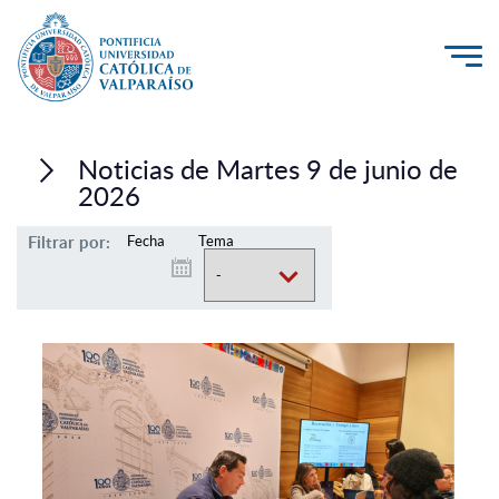
La Universidad
Noticias de Martes 9 de junio de
Investigación, Creación e Innovación
2026
PUCV Internacional
Filtrar por:
Fecha
Tema
Vinculación con el Medio
Admisión
Pregrado
Postgrado
Formación Continua