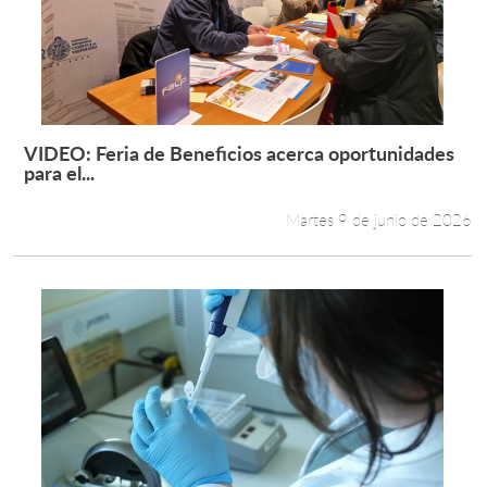
Estudiantes
Académicos
Funcionarios
VIDEO: Feria de Beneficios acerca oportunidades
Leer más +
para el...
Alumni
Martes 9 de junio de 2026
English