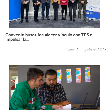
Estudiantes
Académicos
Funcionarios
Convenio busca fortalecer vínculo con TPS e
Leer más +
impulsar la...
Alumni
Lunes 8 de junio de 2026
English