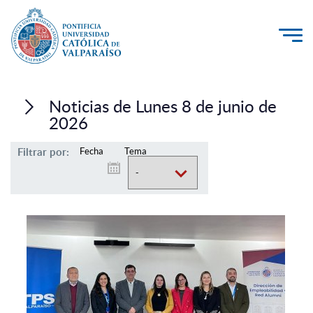
La Universidad
Noticias de Lunes 8 de junio de
Investigación, Creación e Innovación
2026
PUCV Internacional
Filtrar por:
Fecha
Tema
Vinculación con el Medio
Admisión
Pregrado
Postgrado
Formación Continua