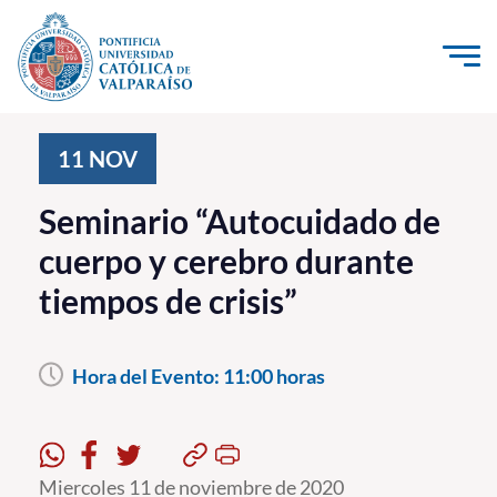
Click acá para ir directamente al contenido
La Universidad
11
NOV
Investigación, Creación e Innovación
Seminario “Autocuidado de
PUCV Internacional
cuerpo y cerebro durante
Vinculación con el Medio
tiempos de crisis”
Admisión
Hora del Evento:
11:00 horas
Pregrado
Postgrado
Formación Continua
Miercoles 11 de noviembre de 2020