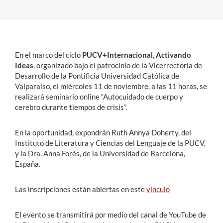
Estudiantes
Académicos
En el marco del ciclo
PUCV+Internacional, Activando
Funcionarios
Ideas
, organizado bajo el patrocinio de la Vicerrectoría de
Desarrollo de la Pontificia Universidad Católica de
Alumni
Valparaíso, el miércoles 11 de noviembre, a las 11 horas, se
realizará seminario online “Autocuidado de cuerpo y
cerebro durante tiempos de crisis”.
English
En la oportunidad, expondrán Ruth Annya Doherty, del
Instituto de Literatura y Ciencias del Lenguaje de la PUCV,
y la Dra. Anna Forés, de la Universidad de Barcelona,
España.
Las inscripciones están abiertas en este
vínculo
El evento se transmitirá por medio del canal de YouTube de