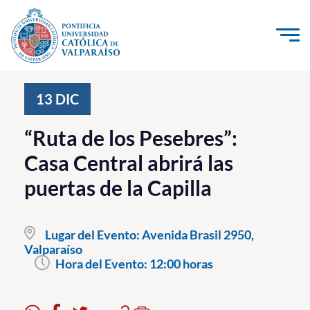
Click acá para ir directamente al contenido
La Universidad
13
DIC
Investigación, Creación e Innovación
“Ruta de los Pesebres”:
PUCV Internacional
Casa Central abrirá las
Vinculación con el Medio
puertas de la Capilla
Admisión
Lugar del Evento:
Avenida Brasil 2950,
Pregrado
Valparaíso
Hora del Evento:
12:00 horas
Postgrado
Formación Continua